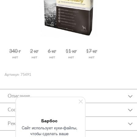
340 г
2 кг
6 кг
11 кг
17 кг
нет
нет
нет
нет
нет
Артикул: 75491
Описание
Состав
Барбос
Рекомендации
Caйт иcпoльзуeт куки-фaйлы,
чтoбы cдeлaть вaшe