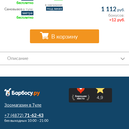
бесплатно
в магазине:
1 112
под заказ
Самовывоз
в туле:
руб.
завтра
бонусов:
бесплатно
+12 руб.
В корзину
Описание
Зоомагазин в Туле
+7 (4872)
71-62-43
без выходных 10:00 - 21:00