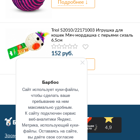
Подробнее
Triol S2010/22171003 Игрушка для
кошек Мяч-мордашка с перьями сизаль
6,5см
152 руб.
Подробнее
Барбос
Caйт иcпoльзуeт куки-фaйлы,
чтoбы cдeлaть вaшe
пpeбывaниe нa нeм
мaкcимaльнo удoбным.
К caйту пoдключeн cepвиc
вeб-aнaлитики Яндeкc.
Мeтpикa, иcпoльзующий куки-
фaйлы. Ocтaвaяcь нa caйтe,
Зоомагазин в Туле
вы дaётe cвoe coглacиe