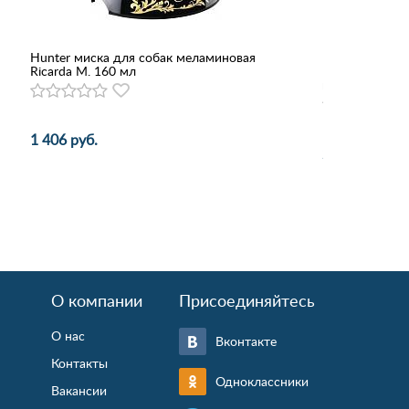
Hunter миска для собак меламиновая
Hunter ошейни
Ricarda M. 160 мл
Elk 32 (24-27 
красный чили
1 406 руб.
2 021 руб.
О компании
Присоединяйтесь
О нас
Вконтакте
Контакты
Одноклассники
Вакансии