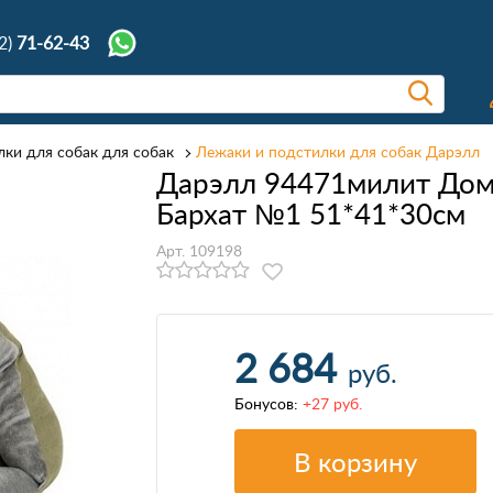
2)
71-62-43
ки для собак для собак
Лежаки и подстилки для собак Дарэлл
Дарэлл 94471милит До
Бархат №1 51*41*30см
Арт. 109198
2 684
руб.
Бонусов:
+27 руб.
В корзину