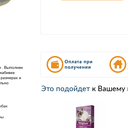
 . Выполнен
 набивке
 размерах и
ально
Это подойдет
к Вашему 
обак
ры