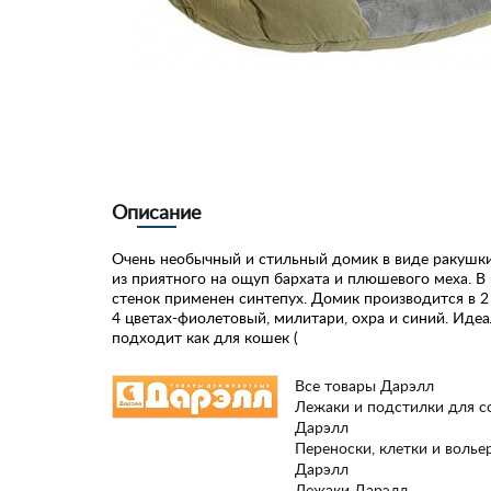
Описание
Очень необычный и стильный домик в виде ракушки
из приятного на ощуп бархата и плюшевого меха. В
стенок применен синтепух. Домик производится в 2
4 цветах-фиолетовый, милитари, охра и синий. Иде
подходит как для кошек (
Все товары Дарэлл
Лежаки и подстилки для с
Дарэлл
Переноски, клетки и волье
Дарэлл
Лежаки Дарэлл