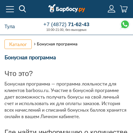
+7 (4872)
71-62-43
Тула
10:00-21:00, без выходных
Каталог
Бонусная программа
Бонусная программа
Что это?
Бонусная программа — программа лояльности для
клиентов barbosu.ru. Участие в бонусной программе
дает возможность получать бонусы на свой личный
счет и использовать их для оплаты заказов. История
всех начислений и списаний бонусных баллов хранится
онлайн в вашем Личном кабинете.
Где найти информацию о количестве