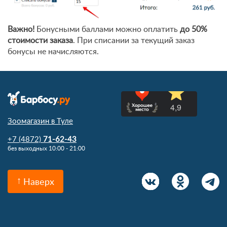
Важно!
Бонусными баллами можно оплатить
до 50%
стоимости заказа
. При списании за текущий заказ
бонусы не начисляются.
Зоомагазин в Туле
+7 (4872)
71-62-43
без выходных 10:00 - 21:00
Наверх