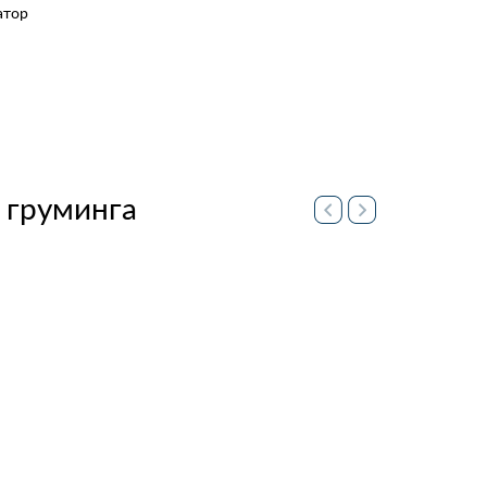
атор
м
 груминга