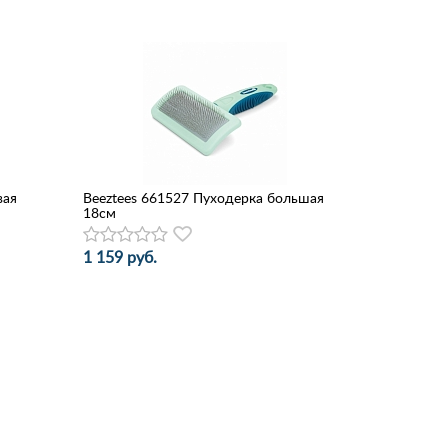
вая
Beeztees 661527 Пуходерка большая
18см
1 159 руб.