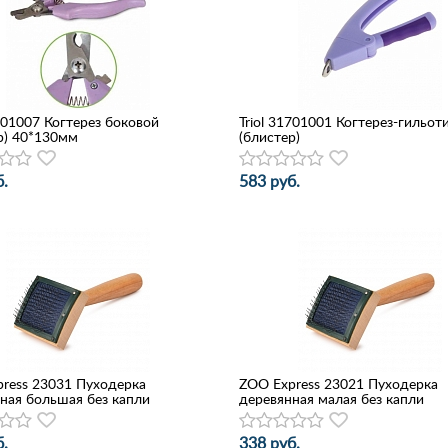
1701007 Когтерез боковой
Triol 31701001 Когтерез-гильот
р) 40*130мм
(блистер)
.
583 руб.
ress 23031 Пуходерка
ZOO Express 23021 Пуходерка
ная большая без капли
деревянная малая без капли
.
338 руб.