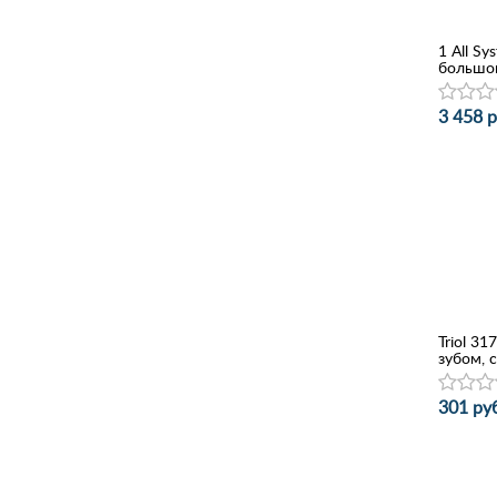
1 All Sy
большо
3 458 р
Triol 3
зубом, 
301 руб