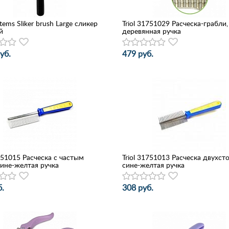
stems Sliker brush Large сликер
Triol 31751029 Расческа-грабли,
й
деревянная ручка
уб.
479 руб.
1751015 Расческа с частым
Triol 31751013 Расческа двухст
сине-желтая ручка
сине-желтая ручка
.
308 руб.