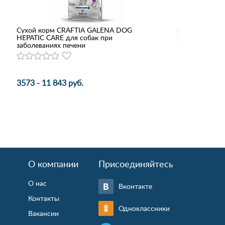
Сухой корм CRAFTIA GALENA DOG
Сухой корм Ми
HEPATIC CARE для собак при
бережная забо
заболеваниях печени
2 109 руб.
3573 - 11 843 руб.
О компании
Присоединяйтесь
О нас
Вконтакте
Контакты
Одноклассники
Вакансии