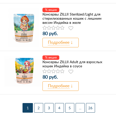
% акция
Консервы ZILLII Sterilized/Light для
стерилизованных кошек с лишним
весом Индейка в желе
80 руб.
Подробнее
% акция
Консервы ZILLII Adult для взрослых
кошек Индейка в соусе
80 руб.
Подробнее
1
2
3
4
5
...
26