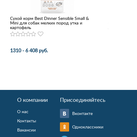
Сухой корм Best Dinner Sensible Small &
Консервы Чет
Mini для собак мелких пород утка и
щенков, мясно
картофель
134 руб.
1310 - 6 408 руб.
О компании
Присоединяйтесь
О нас
Вконтакте
Контакты
Одноклассники
Вакансии