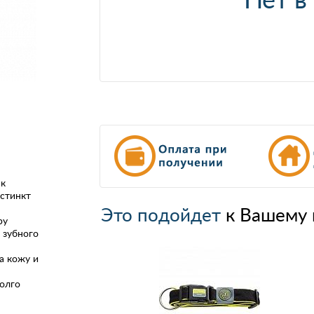
ак
стинкт
Это подойдет
к Вашему 
ру
 зубного
а кожу и
олго