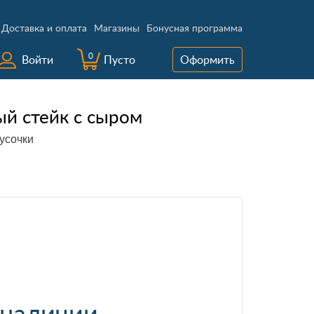
Доставка и оплата
Магазины
Бонусная программа
0
Войти
Пусто
Оформить
ый стейк с сыром
кусочки
 наличии