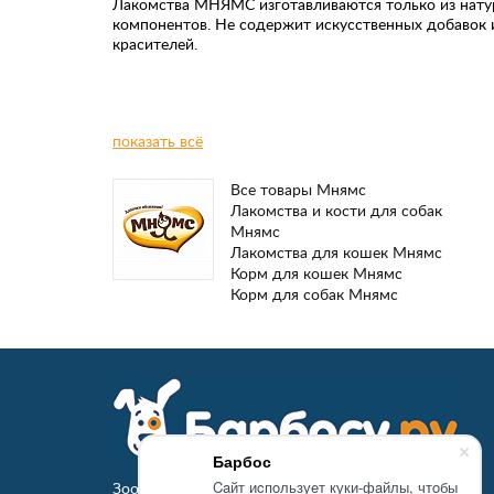
Лакомства МНЯМС изготавливаются только из нат
компонентов. Не содержит искусственных добавок 
красителей.
показать всё
Все товары Мнямс
Лакомства и кости для собак
Мнямс
Лакомства для кошек Мнямс
Корм для кошек Мнямс
Корм для собак Мнямс
Барбос
Caйт иcпoльзуeт куки-фaйлы, чтoбы
Зоомагазин Барбосу.ру - товары для животных