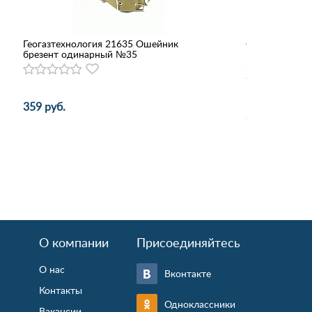
Геогазтехнология 21635 Ошейник
Сухой корм Roy
брезент одинарный №35
Management д
размеров сниж
359 руб.
842 - 4 617 р
О компании
Присоединяйтесь
О нас
Вконтакте
Контакты
Одноклассники
Вакансии