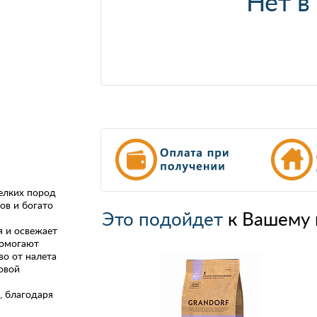
Нет в
елких пород
ов и богато
Это подойдет
к Вашему 
я и освежает
помогают
во от налета
овой
, благодаря