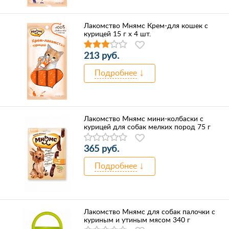
Лакомство Мнямс Крем-для кошек с
курицей 15 г х 4 шт.
213 руб.
Подробнее
Лакомство Мнямс мини-колбаски с
курицей для собак мелких пород 75 г
365 руб.
Подробнее
Лакомство Мнямс для собак палочки с
куриным и утиным мясом 340 г