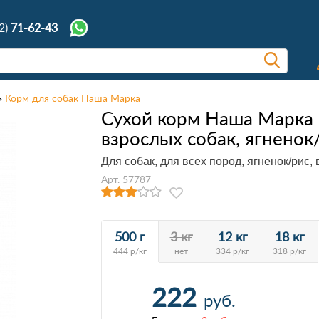
2)
71-62-43
Корм для собак Наша Марка
Сухой корм Наша Марка
взрослых собак, ягненок
Для собак, для всех пород, ягненок/рис, в
Арт. 57787
500 г
3 кг
12 кг
18 кг
444 р/кг
нет
334 р/кг
318 р/кг
222
руб.