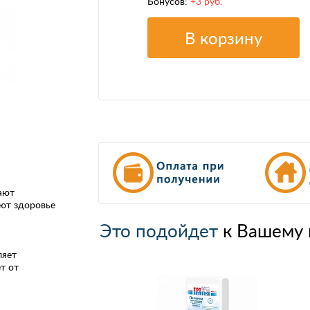
Бонусов:
+3 руб.
В корзину
ают
ют здоровье
Это подойдет
к Вашему 
ляет
т от