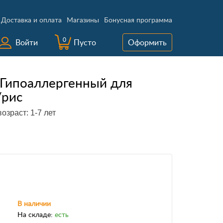
Доставка и оплата
Магазины
Бонусная программа
0
Войти
Пусто
Оформить
 Гипоаллергенный для
/рис
озраст: 1-7 лет
В наличии
На складе:
есть