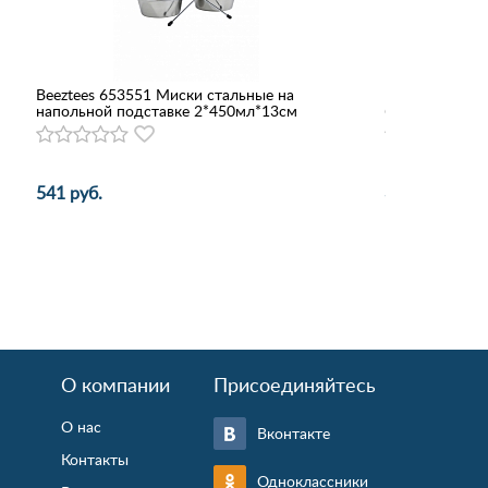
Beeztees 653551 Миски стальные на
Геогазтехнол
напольной подставке 2*450мл*13см
брезент двой
541 руб.
306 руб.
О компании
Присоединяйтесь
О нас
Вконтакте
Контакты
Одноклассники