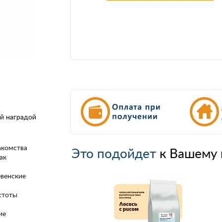
ой наградой
акомства
Это подойдет
к Вашему 
ак
венские
стоты
ие