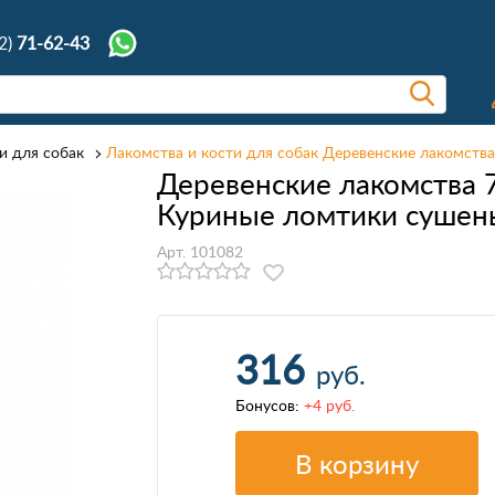
2)
71-62-43
и для собак
Лакомства и кости для собак Деревенские лакомства
Деревенские лакомства 
Куриные ломтики сушен
Арт. 101082
316
руб.
Бонусов:
+4 руб.
В корзину