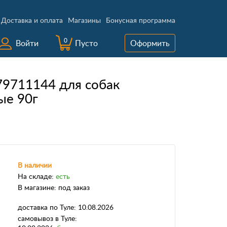
Доставка и оплата
Магазины
Бонусная программа
0
Войти
Пусто
Оформить
79711144 для собак
ые 90г
В наличии
На складе:
есть
В магазине:
под заказ
доставка
по Туле:
10.08.2026
самовывоз
в Туле: