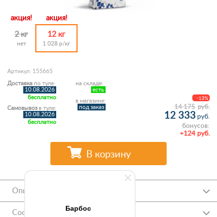
акция!
акция!
2 кг
12 кг
нет
1 028 р/кг
Артикул: 155665
Доставка
по туле:
на складе:
10.08.2026
есть
бесплатно
-13%
в магазине:
14 175
руб.
под заказ
Самовывоз
в туле:
12 333
10.08.2026
руб.
бесплатно
бонусов:
+124 руб.
В корзину
Описание
Барбос
Состав