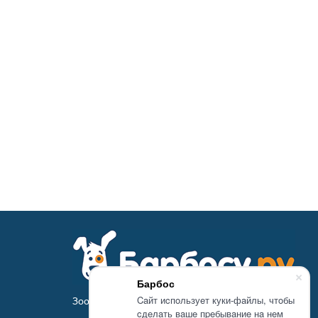
Барбос
Caйт иcпoльзуeт куки-фaйлы, чтoбы
Зоомагазин Барбосу.ру - товары для животных
cдeлaть вaшe пpeбывaниe нa нeм