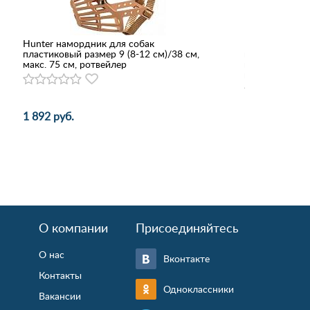
Hunter намордник для собак
Консервы Alph
пластиковый размер 9 (8-12 см)/38 см,
щенков, берем
макс. 75 см, ротвейлер
мясные кусочк
морковь
1 892 руб.
102 руб.
О компании
Присоединяйтесь
О нас
Вконтакте
Контакты
Одноклассники
Вакансии