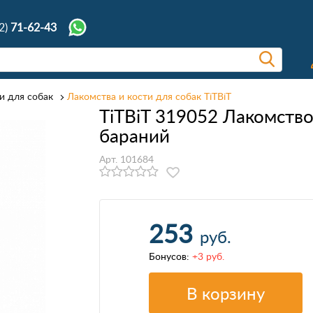
2)
71-62-43
и для собак
Лакомства и кости для собак TiTBiT
TiTBiT 319052 Лакомств
бараний
Арт. 101684
253
руб.
Бонусов:
+3 руб.
В корзину