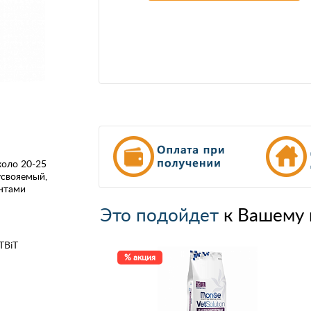
коло 20-25
усвояемый,
ентами
Это подойдет
к Вашему 
TBiT
% акция