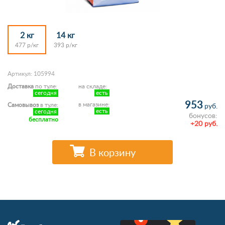
2 кг
14 кг
477 р/кг
393 р/кг
Артикул: 105994
Доставка
по туле:
на складе:
сегодня
есть
953
в магазине:
Самовывоз
в туле:
руб.
есть
сегодня
бонусов:
бесплатно
+20 руб.
В корзину