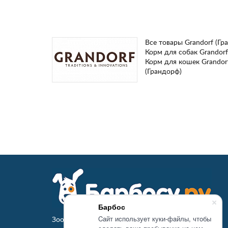
Все товары Grandorf (Гр
Корм для собак Grandorf
Корм для кошек Grandor
(Грандорф)
Барбос
Caйт иcпoльзуeт куки-фaйлы, чтoбы
Зоомагазин Барбосу.ру - товары для животных