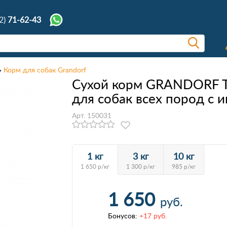
2)
71-62-43
Корм для собак Grandorf
Сухой корм GRANDORF Tu
для собак всех пород с 
Арт. 150031
1 кг
3 кг
10 кг
1 650 р/кг
1 300 р/кг
985 р/кг
1 650
руб.
Бонусов:
+17 руб.