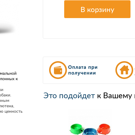
В корзину
рмальной
клонных к
ки
Это подойдет
к Вашему 
обаки.
енным
лютена,
ую ценность