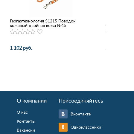
Геогазтехнология 51215 Поводок
Hunter шлейка
кожаный двойная кожа №15
41 см) нейлон
1 102 руб.
2 000 руб.
О компании
Присоединяйтесь
О нас
Вконтакте
Контакты
Одноклассники
Вакансии