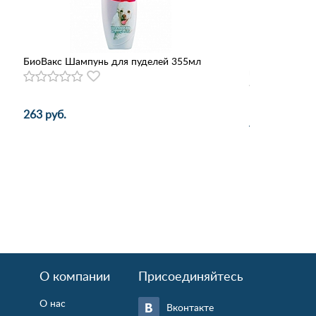
БиоВакс Шампунь для пуделей 355мл
Iv San Bernard
против запаха
263 руб.
4 583 руб.
О компании
Присоединяйтесь
О нас
Вконтакте