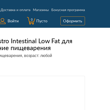
Доставка и оплата
Магазины
Бонусная программа
0
Войти
Пусто
Оформить
ro Intestinal Low Fat для
ние пищеварения
пищеварения, возраст: любой