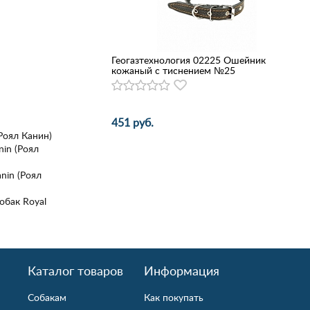
Геогазтехнология 02225 Ошейник
кожаный с тиснением №25
менения
томов
451 руб.
(Роял Канин)
nin (Роял
тепенью
nin (Роял
ды),
ную
обак Royal
раничить
Каталог товаров
Информация
чный тракт,
вления.
Собакам
Как покупать