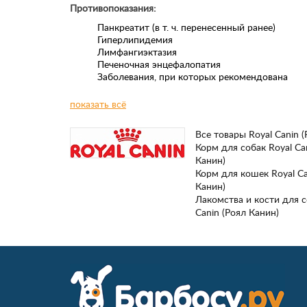
Противопоказания:
Панкреатит (в т. ч. перенесенный ранее)
Гиперлипидемия
Лимфангиэктазия
Печеночная энцефалопатия
Заболевания, при которых рекомендована
низкокалорийная диета
показать всё
Длительность курса применения:
длительность при
диеты варьируется в зависимости от тяжести симп
нарушения пищеварения.
Все товары Royal Canin 
Корм для собак Royal Ca
БЕЗОПАСНОСТЬ ПИЩЕВАРИТЕЛЬНОЙ СИСТЕМЫ
Канин)
Сочетание высококачественных белков с высокой с
Корм для кошек Royal Ca
усвояемости, пребиотиков (маннановые олигосахари
Канин)
клетчатки и рыбьего жира обеспечивает максималь
Лакомства и кости для с
безопасность пищеварения.
Canin (Роял Канин)
ВЫСОКИЙ УРОВЕНЬ ЭНЕРГИИ
Повышенное содержание энергии соответствует
энергетическим потребностям собаки, позволяет ог
объем корма и снизить нагрузку на желудочно-кише
также помогает восстановить вес в период выздоро
EPA / DHA