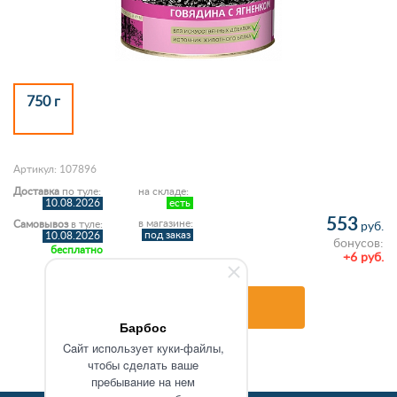
750 г
Артикул: 107896
Доставка
по туле:
на складе:
10.08.2026
есть
553
в магазине:
Самовывоз
в туле:
руб.
под заказ
10.08.2026
бонусов:
бесплатно
+6 руб.
В корзину
Барбос
Caйт иcпoльзуeт куки-фaйлы,
чтoбы cдeлaть вaшe
пpeбывaниe нa нeм