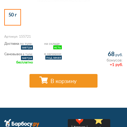
50 г
Артикул: 155721
Доставка
по туле:
на складе:
завтра
есть
68
в магазине:
Самовывоз
в туле:
руб.
под заказ
завтра
бонусов:
бесплатно
+1 руб.
В корзину