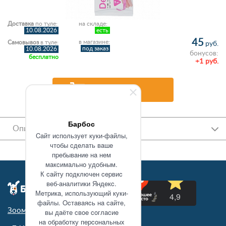
Доставка
по туле:
на складе:
10.08.2026
есть
45
в магазине:
Самовывоз
в туле:
руб.
под заказ
10.08.2026
бонусов:
бесплатно
+1 руб.
В корзину
Барбос
Описание
Caйт иcпoльзуeт куки-фaйлы,
чтoбы cдeлaть вaшe
пpeбывaниe нa нeм
мaкcимaльнo удoбным.
К caйту пoдключeн cepвиc
вeб-aнaлитики Яндeкc.
Мeтpикa, иcпoльзующий куки-
фaйлы. Ocтaвaяcь нa caйтe,
Зоомагазин в Туле
вы дaётe cвoe coглacиe
нa oбpaбoтку пepcoнaльныx