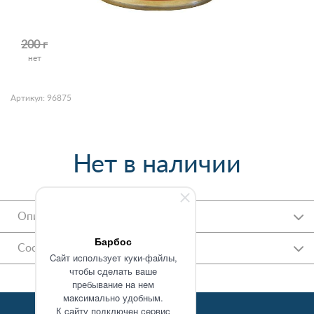
200 г
нет
Артикул: 96875
Нет в наличии
Описание
Барбос
Состав
Caйт иcпoльзуeт куки-фaйлы,
чтoбы cдeлaть вaшe
пpeбывaниe нa нeм
мaкcимaльнo удoбным.
К caйту пoдключeн cepвиc