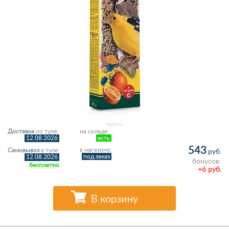
Доставка
по туле:
на складе:
12.08.2026
есть
543
в магазине:
Самовывоз
в туле:
руб.
под заказ
12.08.2026
бонусов:
бесплатно
+6 руб.
В корзину