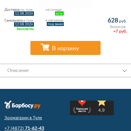
Доставка
по туле:
на складе:
12.08.2026
есть
628
в магазине:
Самовывоз
в туле:
руб.
под заказ
12.08.2026
бонусов:
бесплатно
+7 руб.
В корзину
Описание
Зоомагазин в Туле
+7 (4872)
71-62-43