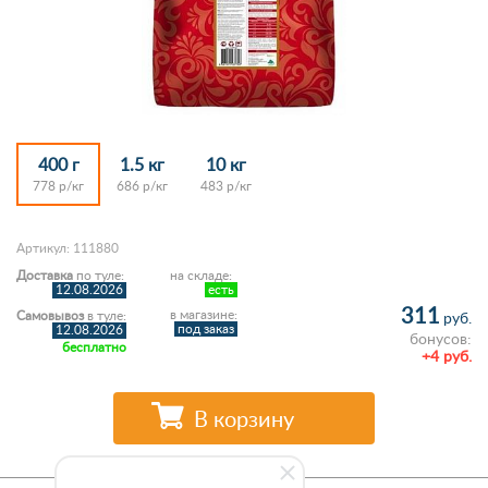
400 г
1.5 кг
10 кг
778 р/кг
686 р/кг
483 р/кг
Артикул: 111880
Доставка
по туле:
на складе:
12.08.2026
есть
311
в магазине:
Самовывоз
в туле:
руб.
под заказ
12.08.2026
бонусов:
бесплатно
+4 руб.
В корзину