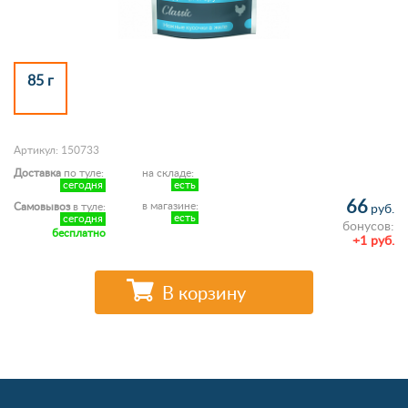
85 г
Артикул: 150733
Доставка
по туле:
на складе:
сегодня
есть
66
в магазине:
Самовывоз
в туле:
руб.
есть
сегодня
бонусов:
бесплатно
+1 руб.
В корзину