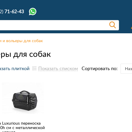
2)
71-62-43
и и вольеры для собак
еры для собак
зать плиткой
Показать списком
Сортировать по:
Наз
 Luxurious переноска
0h см с металлической
, черная