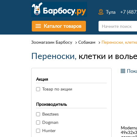
Тула
+7 (487
Каталог товаров
Зоомагазин Барбосу
Собакам
Переноски, клетк
Переноски,
клетки и воль
Пока
Акция
Товар по акции
Производитель
Beeztees
Dogman
Moderna
Hunter
49x32x3
дверцей