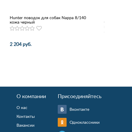
Hunter поводок для собак Nappa 8/140
Консервы Mong
кожа черный
Gastrointestin
заболеваниях
2 204 руб.
183 - 422 руб
О компании
Присоединяйтесь
О нас
Вконтакте
Контакты
Одноклассники
Вакансии