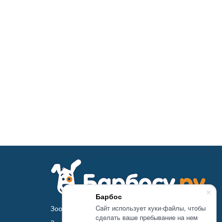
Барбос
Caйт иcпoльзуeт куки-фaйлы, чтoбы
Зоомагазин Барбосу.ру - товары для животных
cдeлaть вaшe пpeбывaниe нa нeм