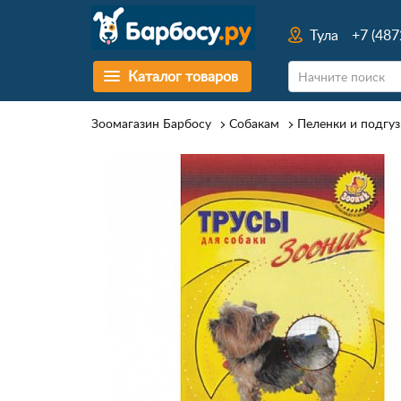
Тула
+7 (487
Каталог товаров
Зоомагазин Барбосу
Собакам
Пеленки и подгуз