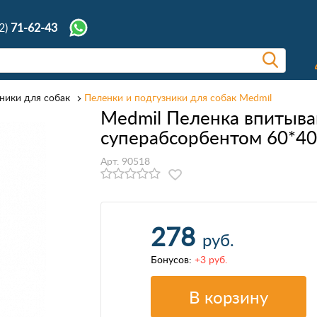
2)
71-62-43
ники для собак
Пеленки и подгузники для собак Medmil
Medmil Пеленка впитыва
суперабсорбентом 60*4
Арт. 90518
278
руб.
Бонусов:
+3 руб.
В корзину