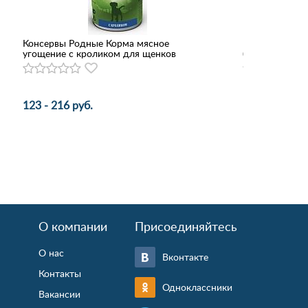
Консервы Родные Корма мясное
Flexi Рулетка 
угощение с кроликом для щенков
(ремень) синя
123 - 216 руб.
1 652 руб.
О компании
Присоединяйтесь
О нас
Вконтакте
Контакты
Одноклассники
Вакансии