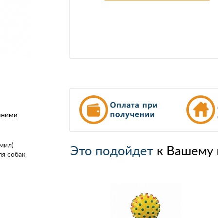
шними
мил)
Это подойдет
к Вашему 
ля собак