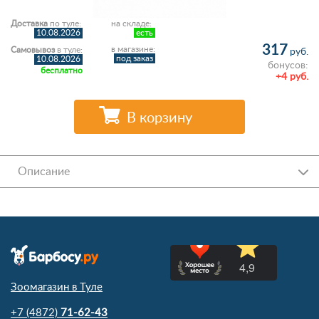
Доставка
по туле:
на складе:
10.08.2026
есть
317
в магазине:
Самовывоз
в туле:
руб.
под заказ
10.08.2026
бонусов:
бесплатно
+4 руб.
В корзину
Описание
Зоомагазин в Туле
+7 (4872)
71-62-43