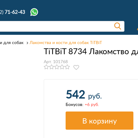
2)
71-62-43
и для собак
Лакомства и кости для собак TiTBiT
TiTBiT 8734 Лакомство д
Арт. 101768
542
руб.
Бонусов:
+6 руб.
В корзину