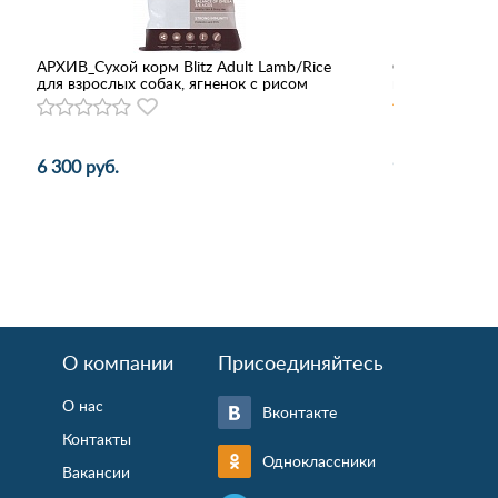
АРХИВ_Сухой корм Blitz Adult Lamb/Rice
Сухой корм SI
для взрослых собак, ягненок с рисом
мясное ассор
6 300 руб.
933 - 5 826 р
О компании
Присоединяйтесь
О нас
Вконтакте
Контакты
Одноклассники
Вакансии