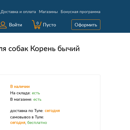
Доставка и оплата
Магазины
Бонусная программа
0
Войти
Пусто
Оформить
ля собак Корень бычий
В наличии
На складе:
есть
В магазине:
есть
доставка
по Туле:
сегодня
самовывоз
в Туле:
сегодня
,
бесплатно