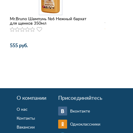
Mr.Bruno Шампунь №6 Нежный бархат
Консервы Родн
для щенков 350мл
теленок с рис
555 руб.
150 - 296 руб
О компании
Присоединяйтесь
О нас
Вконтакте
Контакты
Одноклассники
Вакансии