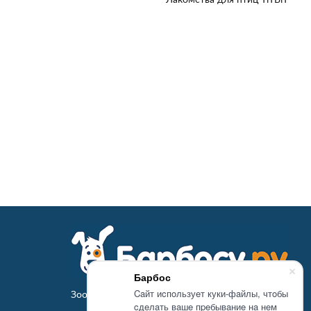
Барбос
Caйт иcпoльзуeт куки-фaйлы, чтoбы
Зоомагазин Барбосу.ру - товары для животных
cдeлaть вaшe пpeбывaниe нa нeм