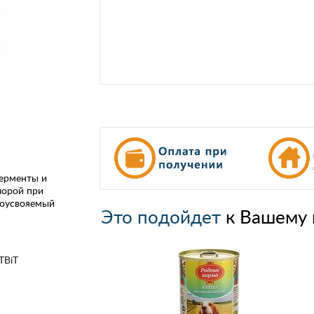
ферменты и
лорой при
коусвояемый
Это подойдет
к Вашему 
TBiT