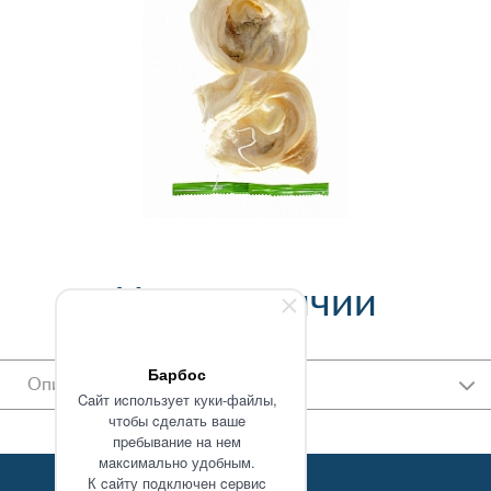
Нет в наличии
Барбос
Описание
Caйт иcпoльзуeт куки-фaйлы,
чтoбы cдeлaть вaшe
пpeбывaниe нa нeм
мaкcимaльнo удoбным.
К caйту пoдключeн cepвиc