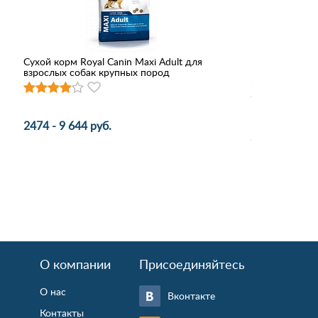
Сухой корм Royal Canin Maxi Adult для
My Puppy WC 
взрослых собак крупных пород
впитывающая 
гелевая 60*40
2474 - 9 644 руб.
250 руб.
О компании
Присоединяйтесь
О нас
Вконтакте
Контакты