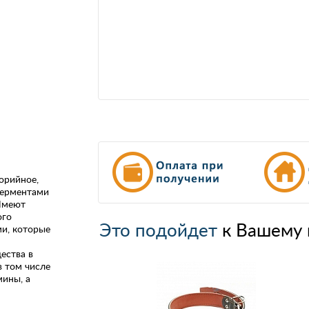
орийное,
ферментами
Имеют
ого
Это подойдет
к Вашему 
и, которые
ества в
в том числе
мины, а