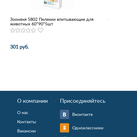
Зооняня 5802 Пеленки впитывающие для
Сухой корм Be
животных 60*90*5шт
взрослых соба
киноа
301 руб.
564 - 1 925 р
О компании
Присоединяйтесь
О нас
Вконтакте
Контакты
Одноклассники
Вакансии