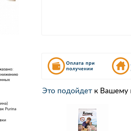
казано:
 снижению
енных
Это подойдет
к Вашему 
ина)
ак Purina
вки