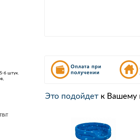
5-6 штук.
в,
Это подойдет
к Вашему 
TBiT