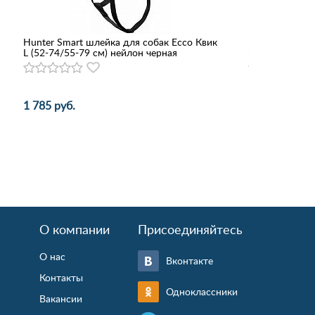
Hunter Smart шлейка для собак Ecco Квик
Геогазтехнол
L (52-74/55-79 см) нейлон черная
кожаный двой
1 785 руб.
1 527 руб.
О компании
Присоединяйтесь
О нас
Вконтакте
Контакты
Одноклассники
Вакансии