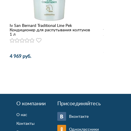
Iv San Bernard Traditional Line Pek
Консервы Happ
Кондиционер для распутывания колтунов
телятина с ри
1 л
310 руб.
4 969 руб.
О компании
Присоединяйтесь
О нас
Вконтакте
Контакты
Одноклассники