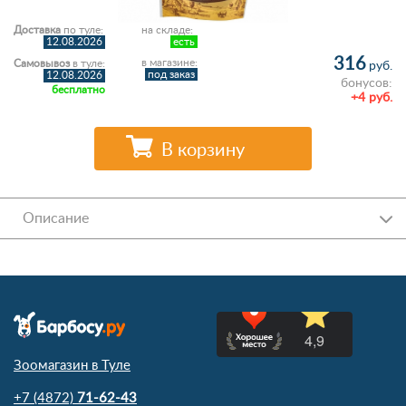
Доставка
по туле:
на складе:
12.08.2026
есть
316
в магазине:
Самовывоз
в туле:
руб.
под заказ
12.08.2026
бонусов:
бесплатно
+4 руб.
В корзину
Описание
Зоомагазин в Туле
+7 (4872)
71-62-43