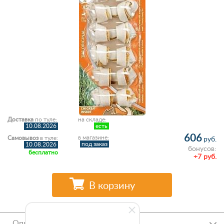
Доставка
по туле:
на складе:
10.08.2026
есть
606
в магазине:
Самовывоз
в туле:
руб.
под заказ
10.08.2026
бонусов:
бесплатно
+7 руб.
В корзину
Описание