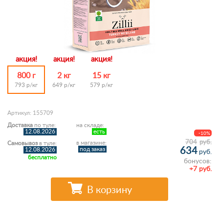
акция!
акция!
акция!
800 г
2 кг
15 кг
793 р/кг
649 р/кг
579 р/кг
Артикул: 155709
Доставка
по туле:
на складе:
12.08.2026
есть
-10%
704
руб.
в магазине:
Самовывоз
в туле:
634
под заказ
12.08.2026
руб.
бесплатно
бонусов:
+7 руб.
В корзину