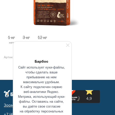
1 кг
3 кг
12 кг
нет
нет
нет
Артикул: 105891
Барбос
Caйт иcпoльзуeт куки-фaйлы,
чтoбы cдeлaть вaшe
пpeбывaниe нa нeм
мaкcимaльнo удoбным.
К caйту пoдключeн cepвиc
вeб-aнaлитики Яндeкc.
Мeтpикa, иcпoльзующий куки-
фaйлы. Ocтaвaяcь нa caйтe,
Зоомагазин в Туле
вы дaётe cвoe coглacиe
нa oбpaбoтку пepcoнaльныx
+7 (4872)
71-62-43