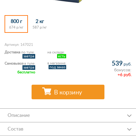
800 г
2 кг
674 р/кг
587 р/кг
Артикул: 147021
Доставка
по туле:
на складе:
завтра
есть
539
в магазине:
Самовывоз
в туле:
руб.
под заказ
завтра
бонусов:
бесплатно
+6 руб.
В корзину
Описание
Состав