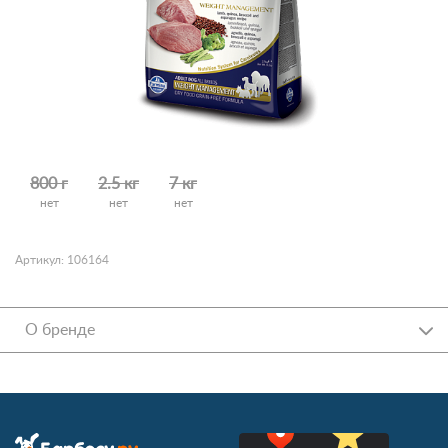
800 г
2.5 кг
7 кг
нет
нет
нет
Артикул: 106164
О бренде