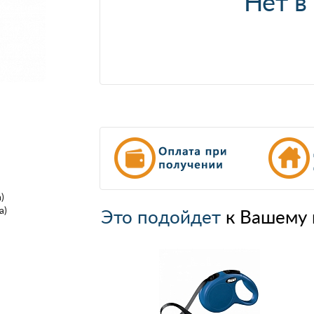
Нет в
)
а)
Это подойдет
к Вашему 