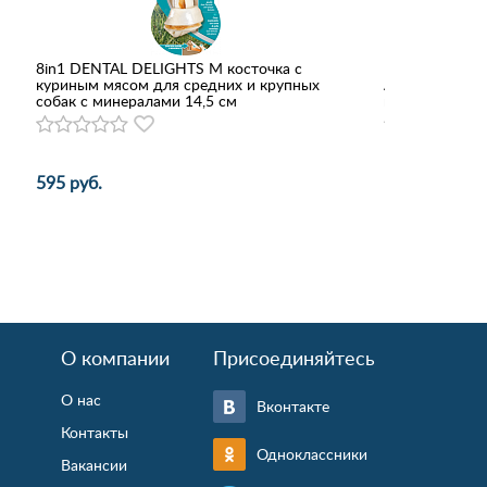
8in1 DENTAL DELIGHTS M косточка с
Hunter Smart 
куриным мясом для средних и крупных
Art R&S Luxus 
собак с минералами 14,5 см
кожзам розов
595 руб.
1 645 руб.
О компании
Присоединяйтесь
О нас
Вконтакте
Контакты
Одноклассники
Вакансии