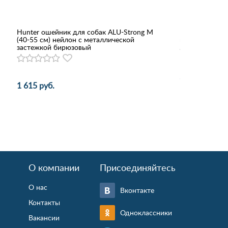
Hunter ошейник для собак ALU-Strong M
Геогазтехноло
(40-55 см) нейлон с металлической
поводок+шлей
застежкой бирюзовый
632 руб.
1 615 руб.
О компании
Присоединяйтесь
О нас
Вконтакте
Контакты
Одноклассники
Вакансии