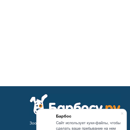
Барбос
Caйт иcпoльзуeт куки-фaйлы, чтoбы
Зоомагазин Барбосу.ру - товары для животных
cдeлaть вaшe пpeбывaниe нa нeм