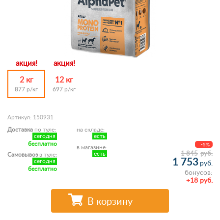
акция!
акция!
2 кг
12 кг
877 р/кг
697 р/кг
Артикул: 150931
Доставка
по туле:
на складе:
сегодня
есть
бесплатно
-5%
в магазине:
1 845
руб.
есть
Самовывоз
в туле:
1 753
сегодня
руб.
бесплатно
бонусов:
+18 руб.
В корзину