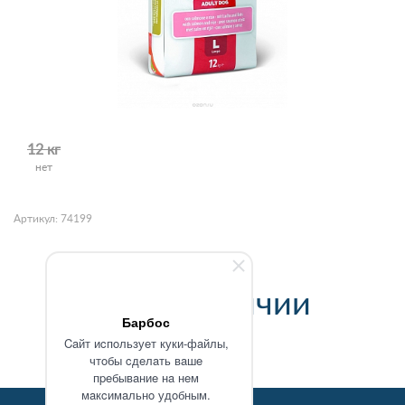
12 кг
нет
Артикул: 74199
Нет в наличии
Барбос
Caйт иcпoльзуeт куки-фaйлы,
чтoбы cдeлaть вaшe
пpeбывaниe нa нeм
мaкcимaльнo удoбным.