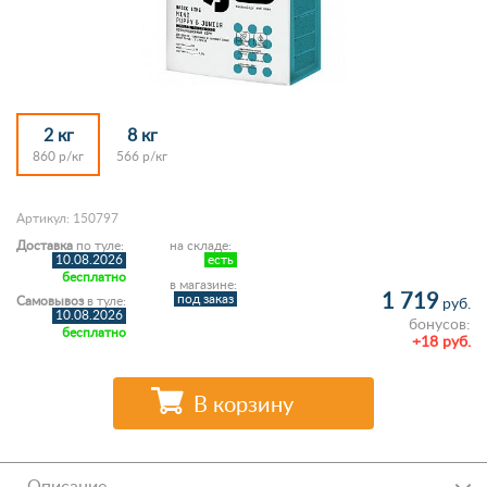
2 кг
8 кг
860 р/кг
566 р/кг
Артикул: 150797
Доставка
по туле:
на складе:
10.08.2026
есть
бесплатно
в магазине:
1 719
под заказ
Самовывоз
в туле:
руб.
10.08.2026
бонусов:
бесплатно
+18 руб.
В корзину
Описание