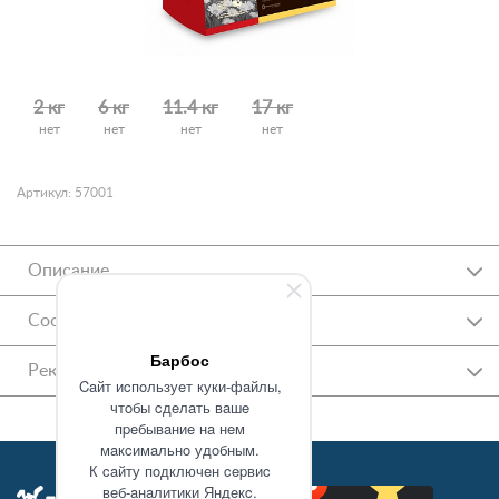
2 кг
6 кг
11.4 кг
17 кг
нет
нет
нет
нет
Артикул: 57001
Описание
Состав
Барбос
Рекомендации
Caйт иcпoльзуeт куки-фaйлы,
чтoбы cдeлaть вaшe
пpeбывaниe нa нeм
мaкcимaльнo удoбным.
К caйту пoдключeн cepвиc
вeб-aнaлитики Яндeкc.