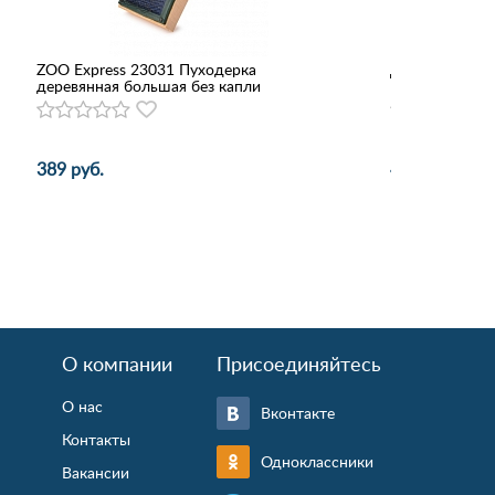
ZOO Express 23031 Пуходерка
Дарэлл 94472
деревянная большая без капли
389 руб.
4 170 руб.
О компании
Присоединяйтесь
О нас
Вконтакте
Контакты
Одноклассники
Вакансии