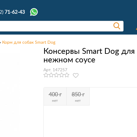
2)
71-62-43
Корм для собак Smart Dog
Консервы Smart Dog для 
нежном соусе
Арт. 147257
400 г
850 г
нет
нет