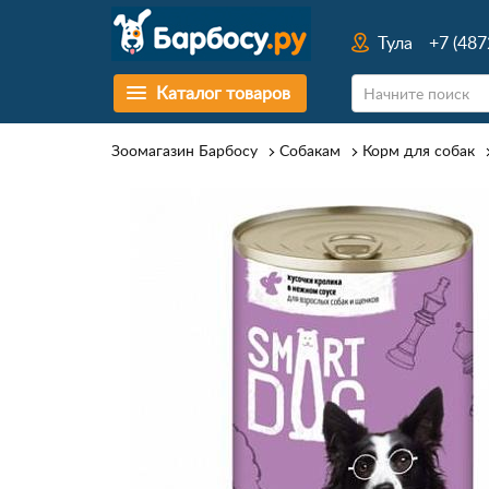
Тула
+7 (487
Каталог товаров
Зоомагазин Барбосу
Собакам
Корм для собак