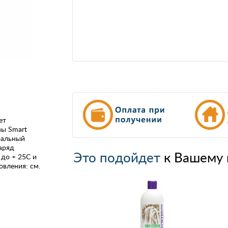
ет
вы Smart
ральный
аряд
Это подойдет
к Вашему 
 до + 25С и
овления: см.