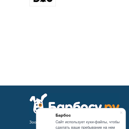
Барбос
Caйт иcпoльзуeт куки-фaйлы, чтoбы
Зоомагазин Барбосу.ру - товары для животных
cдeлaть вaшe пpeбывaниe нa нeм